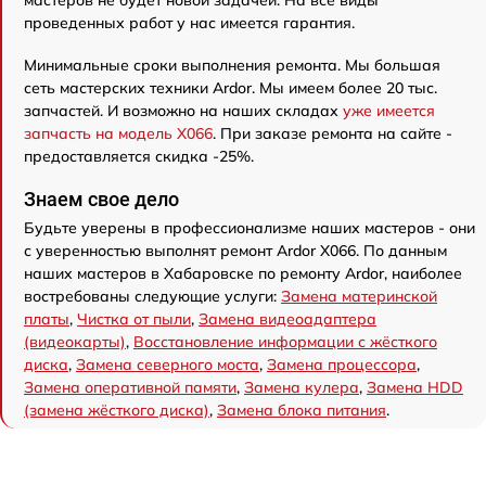
мастеров не будет новой задачей. На все виды
проведенных работ у нас имеется гарантия.
Минимальные сроки выполнения ремонта. Мы большая
сеть мастерских техники Ardor. Мы имеем более 20 тыс.
запчастей. И возможно на наших складах
уже имеется
запчасть на модель X066
. При заказе ремонта на сайте -
предоставляется скидка -25%.
Знаем свое дело
Будьте уверены в профессионализме наших мастеров - они
с уверенностью выполнят ремонт Ardor X066. По данным
наших мастеров в Хабаровске по ремонту Ardor, наиболее
востребованы следующие услуги:
Замена материнской
платы
,
Чистка от пыли
,
Замена видеоадаптера
(видеокарты)
,
Восстановление информации с жёсткого
диска
,
Замена северного моста
,
Замена процессора
,
Замена оперативной памяти
,
Замена кулера
,
Замена HDD
(замена жёсткого диска)
,
Замена блока питания
.