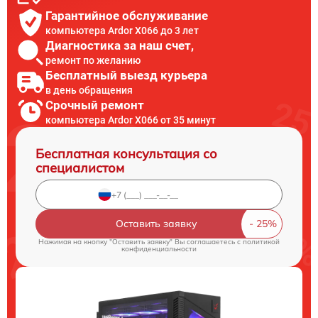
Гарантийное обслуживание
компьютера Ardor X066 до 3 лет
Диагностика за наш счет,
ремонт по желанию
Бесплатный выезд курьера
в день обращения
Срочный ремонт
компьютера Ardor X066 от 35 минут
Бесплатная консультация со
специалистом
Оставить заявку
Нажимая на кнопку "Оставить заявку" Вы соглашаетесь c
политикой
конфиденциальности