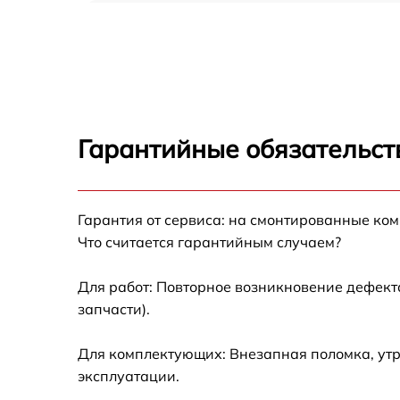
Замена оперативной памяти Ardor X061
Замена кулера Ardor X061
Замена HDD (замена жёсткого диска) Ardor
X061
Гарантийные обязательст
Замена блока питания Ardor X061
Гарантия от сервиса: на смонтированные ко
Замена звуковой платы Ardor X061
Что считается гарантийным случаем?
Для работ: Повторное возникновение дефект
запчасти).
Для комплектующих: Внезапная поломка, утр
эксплуатации.