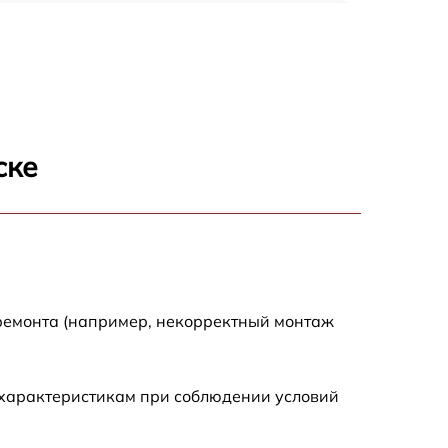
150 р
1000 р
450 р
ске
350 р
700 р
 ремонта (например, некорректный монтаж
 характеристикам при соблюдении условий