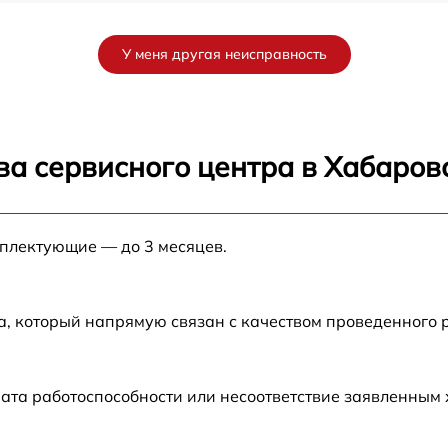
от 60 мин
У меня другая неисправность
от 60 мин
от 60 мин
ва сервисного центра в Хабаров
от 60 мин
мплектующие — до 3 месяцев.
от 60 мин
а, который напрямую связан с качеством проведенного
ата работоспособности или несоответствие заявленным