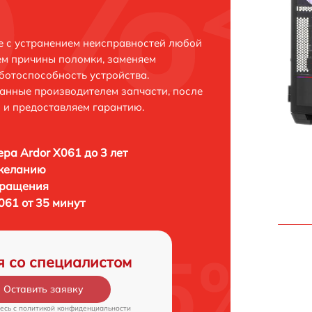
е с устранением неисправностей любой
ем причины поломки, заменяем
ботоспособность устройства.
анные производителем запчасти, после
 и предоставляем гарантию.
ра Ardor X061 до 3 лет
 желанию
бращения
061 от 35 минут
я со специалистом
Оставить заявку
есь c
политикой конфиденциальности