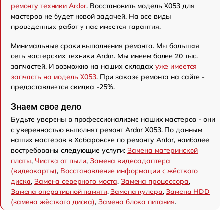
ремонту техники Ardor
. Восстановить модель X053 для
мастеров не будет новой задачей. На все виды
проведенных работ у нас имеется гарантия.
Минимальные сроки выполнения ремонта. Мы большая
сеть мастерских техники Ardor. Мы имеем более 20 тыс.
запчастей. И возможно на наших складах
уже имеется
запчасть на модель X053
. При заказе ремонта на сайте -
предоставляется скидка -25%.
Знаем свое дело
Будьте уверены в профессионализме наших мастеров - они
с уверенностью выполнят ремонт Ardor X053. По данным
наших мастеров в Хабаровске по ремонту Ardor, наиболее
востребованы следующие услуги:
Замена материнской
платы
,
Чистка от пыли
,
Замена видеоадаптера
(видеокарты)
,
Восстановление информации с жёсткого
диска
,
Замена северного моста
,
Замена процессора
,
Замена оперативной памяти
,
Замена кулера
,
Замена HDD
(замена жёсткого диска)
,
Замена блока питания
.