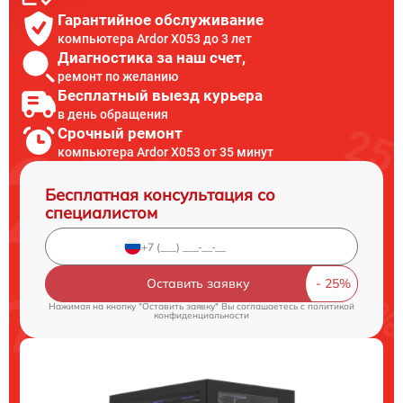
Гарантийное обслуживание
компьютера Ardor X053 до 3 лет
Диагностика за наш счет,
ремонт по желанию
Бесплатный выезд курьера
в день обращения
Срочный ремонт
компьютера Ardor X053 от 35 минут
Бесплатная консультация со
специалистом
Оставить заявку
Нажимая на кнопку "Оставить заявку" Вы соглашаетесь c
политикой
конфиденциальности