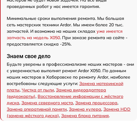
мастеров не будет новой задачей. На все виды
проведенных работ у нас имеется гарантия.
Минимальные сроки выполнения ремонта. Мы большая
сеть мастерских техники Ardor. Мы имеем более 20 тыс.
запчастей. И возможно на наших складах
уже имеется
запчасть на модель X050
. При заказе ремонта на сайте -
предоставляется скидка -25%.
Знаем свое дело
Будьте уверены в профессионализме наших мастеров - они
с уверенностью выполнят ремонт Ardor X050. По данным
наших мастеров в Хабаровске по ремонту Ardor, наиболее
востребованы следующие услуги:
Замена материнской
платы
,
Чистка от пыли
,
Замена видеоадаптера
(видеокарты)
,
Восстановление информации с жёсткого
диска
,
Замена северного моста
,
Замена процессора
,
Замена оперативной памяти
,
Замена кулера
,
Замена HDD
(замена жёсткого диска)
,
Замена блока питания
.