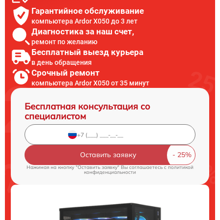
Гарантийное обслуживание
компьютера Ardor X050 до 3 лет
Диагностика за наш счет,
ремонт по желанию
Бесплатный выезд курьера
в день обращения
Срочный ремонт
компьютера Ardor X050 от 35 минут
Бесплатная консультация со
специалистом
Оставить заявку
Нажимая на кнопку "Оставить заявку" Вы соглашаетесь c
политикой
конфиденциальности