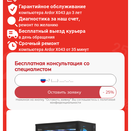
Гарантийное обслуживание
компьютера Ardor X043 до 3 лет
Диагностика за наш счет,
ремонт по желанию
Бесплатный выезд курьера
в день обращения
Срочный ремонт
компьютера Ardor X043 от 35 минут
Бесплатная консультация со
специалистом
Оставить заявку
Нажимая на кнопку "Оставить заявку" Вы соглашаетесь c
политикой
конфиденциальности