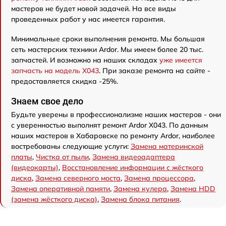
мастеров не будет новой задачей. На все виды
проведенных работ у нас имеется гарантия.
Минимальные сроки выполнения ремонта. Мы большая
сеть мастерских техники Ardor. Мы имеем более 20 тыс.
запчастей. И возможно на наших складах
уже имеется
запчасть на модель X043
. При заказе ремонта на сайте -
предоставляется скидка -25%.
Знаем свое дело
Будьте уверены в профессионализме наших мастеров - они
с уверенностью выполнят ремонт Ardor X043. По данным
наших мастеров в Хабаровске по ремонту Ardor, наиболее
востребованы следующие услуги:
Замена материнской
платы
,
Чистка от пыли
,
Замена видеоадаптера
(видеокарты)
,
Восстановление информации с жёсткого
диска
,
Замена северного моста
,
Замена процессора
,
Замена оперативной памяти
,
Замена кулера
,
Замена HDD
(замена жёсткого диска)
,
Замена блока питания
.