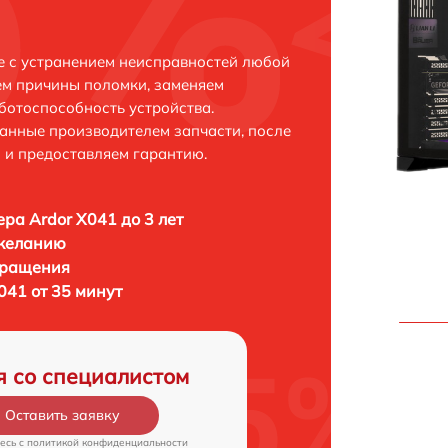
е с устранением неисправностей любой
ем причины поломки, заменяем
ботоспособность устройства.
анные производителем запчасти, после
 и предоставляем гарантию.
ра Ardor X041 до 3 лет
 желанию
бращения
041 от 35 минут
я со специалистом
Оставить заявку
есь c
политикой конфиденциальности