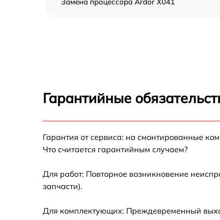
Замена процессора Ardor X041
Замена оперативной памяти Ardor X041
Замена кулера Ardor X041
Замена HDD (замена жёсткого диска) Ardor
X041
Гарантийные обязательст
Замена блока питания Ardor X041
Гарантия от сервиса: на смонтированные ко
Замена звуковой платы Ardor X041
Что считается гарантийным случаем?
Для работ: Повторное возникновение неиспр
запчасти).
Для комплектующих: Преждевременный выход 