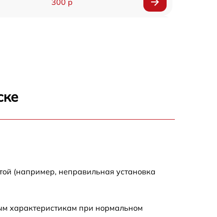
300 р
150 р
1000 р
450 р
ске
350 р
700 р
той (например, неправильная установка
ным характеристикам при нормальном