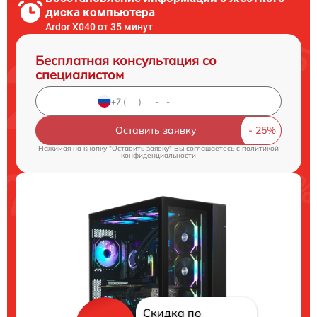
диска компьютера
Ardor X040 от 35 минут
Бесплатная консультация со
специалистом
Оставить заявку
Нажимая на кнопку "Оставить заявку" Вы соглашаетесь c
политикой
конфиденциальности
Скидка по