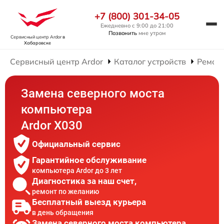
+7 (800) 301-34-05
Ежедневно с 9:00 до 21:00
Позвонить
мне утром
Сервисный центр Ardor
в
Хабаровске
Сервисный центр Ardor
Каталог устройств
Ремон
Замена северного моста
компьютера
Ardor X030
Официальный сервис
Гарантийное обслуживание
компьютера Ardor до 3 лет
Диагностика за наш счет,
ремонт по желанию
Бесплатный выезд курьера
в день обращения
Замена северного моста компьютера