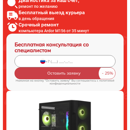
Диагностика за наш счет,
ремонт по желанию
Бесплатный выезд курьера
в день обращения
Срочный ремонт
компьютера Ardor M156 от 35 минут
Бесплатная консультация со
специалистом
Оставить заявку
Нажимая на кнопку "Оставить заявку" Вы соглашаетесь c
политикой
конфиденциальности