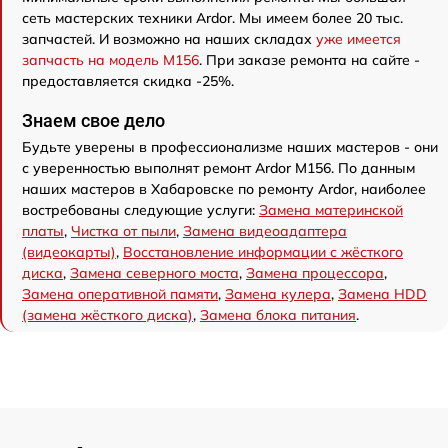
сеть мастерских техники Ardor. Мы имеем более 20 тыс.
запчастей. И возможно на наших складах
уже имеется
запчасть на модель M156
. При заказе ремонта на сайте -
предоставляется скидка -25%.
Знаем свое дело
Будьте уверены в профессионализме наших мастеров - они
с уверенностью выполнят ремонт Ardor M156. По данным
наших мастеров в Хабаровске по ремонту Ardor, наиболее
востребованы следующие услуги:
Замена материнской
платы
,
Чистка от пыли
,
Замена видеоадаптера
(видеокарты)
,
Восстановление информации с жёсткого
диска
,
Замена северного моста
,
Замена процессора
,
Замена оперативной памяти
,
Замена кулера
,
Замена HDD
(замена жёсткого диска)
,
Замена блока питания
.