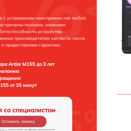
е с устранением неисправностей любой
ем причины поломки, заменяем
ботоспособность устройства.
анные производителем запчасти, после
 и предоставляем гарантию.
ра Ardor M155 до 3 лет
 желанию
бращения
155 от 35 минут
я со специалистом
Оставить заявку
есь c
политикой конфиденциальности