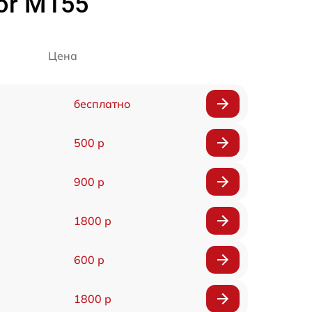
or M155
Цена
бесплатно
500 р
900 р
1800 р
600 р
1800 р