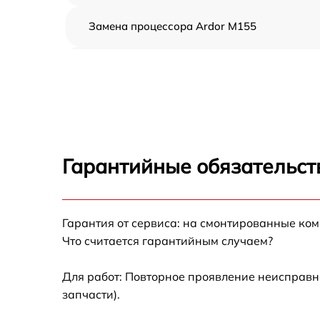
Замена процессора Ardor M155
Замена оперативной памяти Ardor M155
Замена кулера Ardor M155
Замена HDD (замена жёсткого диска) Ardor
M155
Гарантийные обязательст
Замена блока питания Ardor M155
Гарантия от сервиса: на смонтированные ко
Замена звуковой платы Ardor M155
Что считается гарантийным случаем?
Для работ: Повторное проявление неисправн
запчасти).