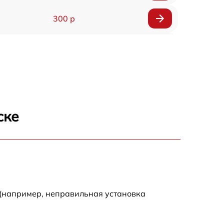
300 р
150 р
1000 р
450 р
ске
350 р
700 р
 (например, неправильная установка