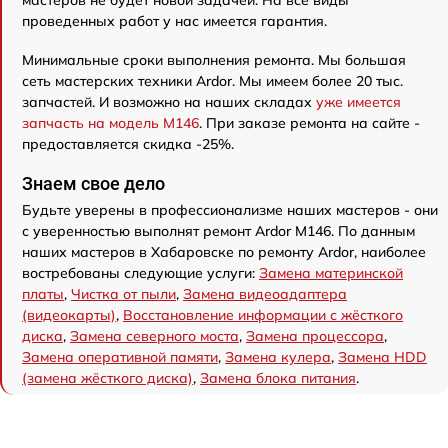
мастеров не будет новой задачей. На все виды
проведенных работ у нас имеется гарантия.
Минимальные сроки выполнения ремонта. Мы большая
сеть мастерских техники Ardor. Мы имеем более 20 тыс.
запчастей. И возможно на наших складах
уже имеется
запчасть на модель M146
. При заказе ремонта на сайте -
предоставляется скидка -25%.
Знаем свое дело
Будьте уверены в профессионализме наших мастеров - они
с уверенностью выполнят ремонт Ardor M146. По данным
наших мастеров в Хабаровске по ремонту Ardor, наиболее
востребованы следующие услуги:
Замена материнской
платы
,
Чистка от пыли
,
Замена видеоадаптера
(видеокарты)
,
Восстановление информации с жёсткого
диска
,
Замена северного моста
,
Замена процессора
,
Замена оперативной памяти
,
Замена кулера
,
Замена HDD
(замена жёсткого диска)
,
Замена блока питания
.