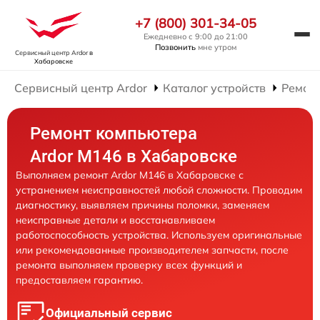
+7 (800) 301-34-05
Ежедневно с 9:00 до 21:00
Позвонить
мне утром
Сервисный центр Ardor
в
Хабаровске
Сервисный центр Ardor
Каталог устройств
Ремон
Ремонт компьютера
Ardor M146 в Хабаровске
Выполняем ремонт Ardor M146 в Хабаровске с
устранением неисправностей любой сложности. Проводим
диагностику, выявляем причины поломки, заменяем
неисправные детали и восстанавливаем
работоспособность устройства. Используем оригинальные
или рекомендованные производителем запчасти, после
ремонта выполняем проверку всех функций и
предоставляем гарантию.
Официальный сервис