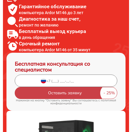
Гарантийное обслуживание
компьютера Ardor M146 до 3 лет
Диагностика за наш счет,
ремонт по желанию
Бесплатный выезд курьера
в день обращения
Срочный ремонт
компьютера Ardor M146 от 35 минут
Бесплатная консультация со
специалистом
Оставить заявку
Нажимая на кнопку "Оставить заявку" Вы соглашаетесь c
политикой
конфиденциальности