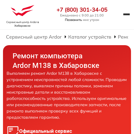
+7 (800) 301-34-05
Ежедневно с 9:00 до 21:00
Позвонить
мне утром
Сервисный центр Ardor
в
Хабаровске
Сервисный центр Ardor
Каталог устройств
Ремон
Ремонт компьютера
Ardor M138 в Хабаровске
Выполняем ремонт Ardor M138 в Хабаровске с
устранением неисправностей любой сложности. Проводим
диагностику, выявляем причины поломки, заменяем
неисправные детали и восстанавливаем
работоспособность устройства. Используем оригинальные
или рекомендованные производителем запчасти, после
ремонта выполняем проверку всех функций и
предоставляем гарантию.
Официальный сервис