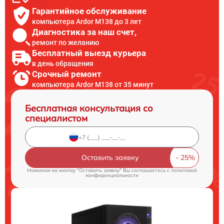
Гарантийное обслуживание
компьютера Ardor M138 до 3 лет
Диагностика за наш счет,
ремонт по желанию
Бесплатный выезд курьера
в день обращения
Срочный ремонт
компьютера Ardor M138 от 35 минут
Бесплатная консультация со
специалистом
Оставить заявку
Нажимая на кнопку "Оставить заявку" Вы соглашаетесь c
политикой
конфиденциальности