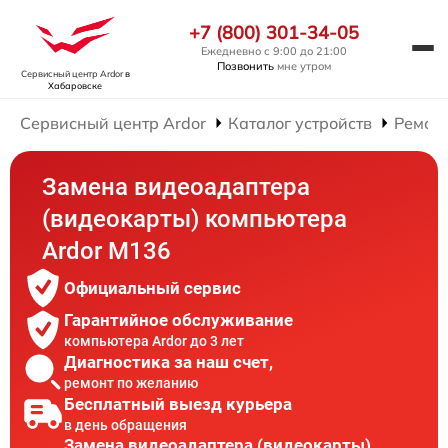
+7 (800) 301-34-05
Ежедневно с 9:00 до 21:00
Позвонить
мне утром
Сервисный центр Ardor
в
Хабаровске
Сервисный центр Ardor
Каталог устройств
Ремон
Замена видеоадаптера
(видеокарты) компьютера
Ardor M136
Официальный сервис
Гарантийное обслуживание
компьютера Ardor до 3 лет
Диагностика за наш счет,
ремонт по желанию
Бесплатный выезд курьера
в день обращения
Замена видеоадаптера (видеокарты)