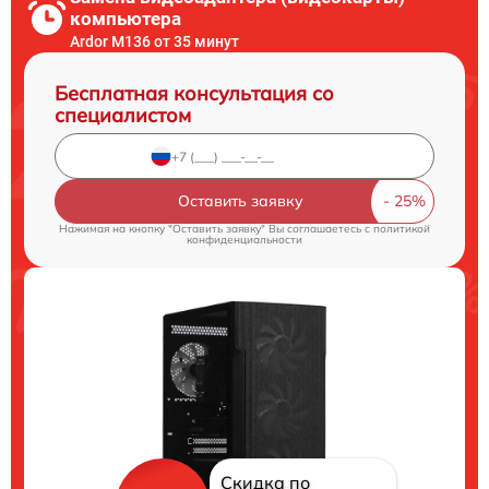
компьютера
Ardor M136 от 35 минут
Бесплатная консультация со
специалистом
Оставить заявку
Нажимая на кнопку "Оставить заявку" Вы соглашаетесь c
политикой
конфиденциальности
Скидка по