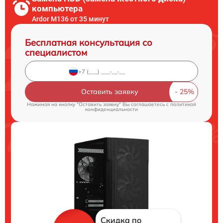
компьютера
Ardor M136 от 35 минут
Бесплатная консультация со
специалистом
Оставить заявку
Нажимая на кнопку "Оставить заявку" Вы соглашаетесь c
политикой
конфиденциальности
Скидка по