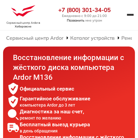
+7 (800) 301-34-05
Ежедневно с 9:00 до 21:00
Позвонить
мне утром
Сервисный центр Ardor
в
Хабаровске
Сервисный центр Ardor
Каталог устройств
Ремон
Восстановление информации с
жёсткого диска компьютера
Ardor M136
Официальный сервис
Гарантийное обслуживание
компьютера Ardor до 3 лет
Диагностика за наш счет,
ремонт по желанию
Бесплатный выезд курьера
в день обращения
Восстановление информации с жёсткого