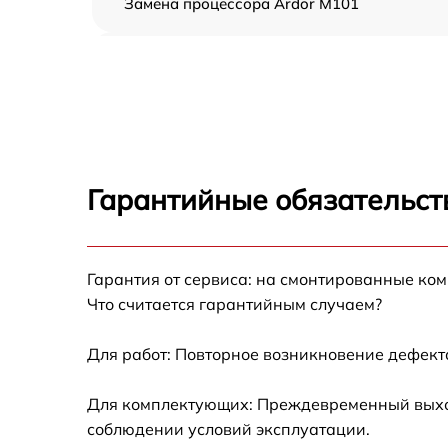
Замена процессора Ardor M101
Замена оперативной памяти Ardor M101
Замена кулера Ardor M101
Замена HDD (замена жёсткого диска) Ardor
M101
Гарантийные обязательст
Замена блока питания Ardor M101
Гарантия от сервиса: на смонтированные ко
Замена звуковой платы Ardor M101
Что считается гарантийным случаем?
Для работ: Повторное возникновение дефект
Для комплектующих: Преждевременный выход 
соблюдении условий эксплуатации.