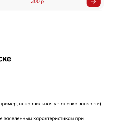
300 р
150 р
1000 р
450 р
ске
350 р
700 р
пример, неправильная установка запчасти).
ие заявленным характеристикам при