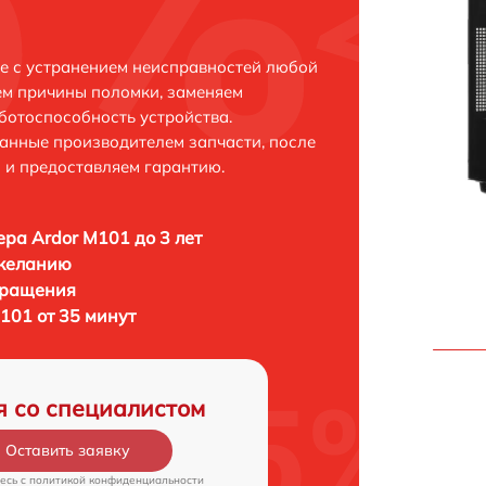
е с устранением неисправностей любой
ем причины поломки, заменяем
ботоспособность устройства.
анные производителем запчасти, после
 и предоставляем гарантию.
ра Ardor M101 до 3 лет
 желанию
бращения
101 от 35 минут
я со специалистом
Оставить заявку
есь c
политикой конфиденциальности