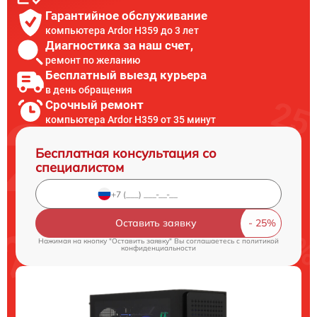
Гарантийное обслуживание
компьютера Ardor H359 до 3 лет
Диагностика за наш счет,
ремонт по желанию
Бесплатный выезд курьера
в день обращения
Срочный ремонт
компьютера Ardor H359 от 35 минут
Бесплатная консультация со
специалистом
Оставить заявку
Нажимая на кнопку "Оставить заявку" Вы соглашаетесь c
политикой
конфиденциальности