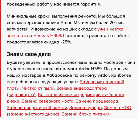
проведенных работ у нас имеется гарантия.
Минимальные сроки выполнения ремонта. Мы большая
сеть мастерских техники Ardor. Мы имеем более 20 тыс.
запчастей. И возможно на наших складах
уже имеется
запчасть на модель H359
. При заказе ремонта на сайте -
предоставляется скидка -25%.
Знаем свое дело
Будьте уверены в профессионализме наших мастеров - они
с уверенностью выполнят ремонт Ardor H359. По данным
наших мастеров в Хабаровске по ремонту Ardor, наиболее
востребованы следующие услуги:
Замена материнской
платы
,
Чистка от пыли
,
Замена видеоадаптера
(видеокарты)
,
Восстановление информации с жёсткого
диска
,
Замена северного моста
,
Замена процессора
,
Замена оперативной памяти
,
Замена кулера
,
Замена HDD
(замена жёсткого диска)
,
Замена блока питания
.