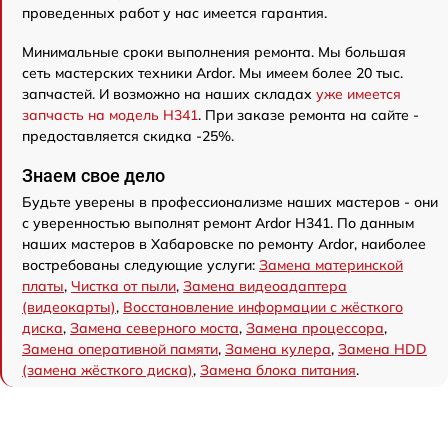
проведенных работ у нас имеется гарантия.
Минимальные сроки выполнения ремонта. Мы большая
сеть мастерских техники Ardor. Мы имеем более 20 тыс.
запчастей. И возможно на наших складах
уже имеется
запчасть на модель H341
. При заказе ремонта на сайте -
предоставляется скидка -25%.
Знаем свое дело
Будьте уверены в профессионализме наших мастеров - они
с уверенностью выполнят ремонт Ardor H341. По данным
наших мастеров в Хабаровске по ремонту Ardor, наиболее
востребованы следующие услуги:
Замена материнской
платы
,
Чистка от пыли
,
Замена видеоадаптера
(видеокарты)
,
Восстановление информации с жёсткого
диска
,
Замена северного моста
,
Замена процессора
,
Замена оперативной памяти
,
Замена кулера
,
Замена HDD
(замена жёсткого диска)
,
Замена блока питания
.