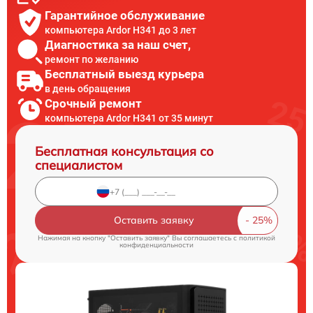
Гарантийное обслуживание
компьютера Ardor H341 до 3 лет
Диагностика за наш счет,
ремонт по желанию
Бесплатный выезд курьера
в день обращения
Срочный ремонт
компьютера Ardor H341 от 35 минут
Бесплатная консультация со
специалистом
Оставить заявку
Нажимая на кнопку "Оставить заявку" Вы соглашаетесь c
политикой
конфиденциальности