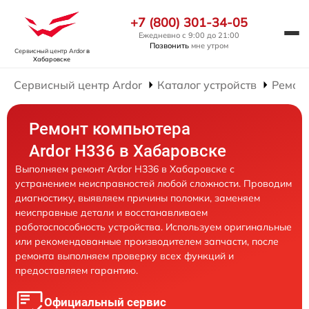
+7 (800) 301-34-05
Ежедневно с 9:00 до 21:00
Позвонить
мне утром
Сервисный центр Ardor
в
Хабаровске
Сервисный центр Ardor
Каталог устройств
Ремон
Ремонт компьютера
Ardor H336 в Хабаровске
Выполняем ремонт Ardor H336 в Хабаровске с
устранением неисправностей любой сложности. Проводим
диагностику, выявляем причины поломки, заменяем
неисправные детали и восстанавливаем
работоспособность устройства. Используем оригинальные
или рекомендованные производителем запчасти, после
ремонта выполняем проверку всех функций и
предоставляем гарантию.
Официальный сервис