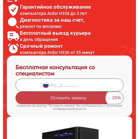
Гарантийное обслуживание
компьютера Ardor H336 до 3 лет
Диагностика за наш счет,
ремонт по желанию
Бесплатный выезд курьера
в день обращения
Срочный ремонт
компьютера Ardor H336 от 35 минут
Бесплатная консультация со
специалистом
Оставить заявку
Нажимая на кнопку "Оставить заявку" Вы соглашаетесь c
политикой
конфиденциальности