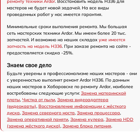
ремонту техники Ardor
. Восстановить модель H336 для
мастеров не будет новой задачей. На все виды
проведенных работ у нас имеется гарантия.
Минимальные сроки выполнения ремонта. Мы большая
сеть мастерских техники Ardor. Мы имеем более 20 тыс.
запчастей. И возможно на наших складах
уже имеется
запчасть на модель H336
. При заказе ремонта на сайте -
предоставляется скидка -25%.
Знаем свое дело
Будьте уверены в профессионализме наших мастеров - они
с уверенностью выполнят ремонт Ardor H336. По данным
наших мастеров в Хабаровске по ремонту Ardor, наиболее
востребованы следующие услуги:
Замена материнской
платы
,
Чистка от пыли
,
Замена видеоадаптера
(видеокарты)
,
Восстановление информации с жёсткого
диска
,
Замена северного моста
,
Замена процессора
,
Замена оперативной памяти
,
Замена кулера
,
Замена HDD
(замена жёсткого диска)
,
Замена блока питания
.