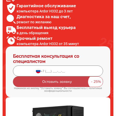
Гарантийное обслуживание
компьютера Ardor H332 до 3 лет
Диагностика за наш счет,
ремонт по желанию
Бесплатный выезд курьера
в день обращения
Срочный ремонт
компьютера Ardor H332 от 35 минут
Бесплатная консультация со
специалистом
Оставить заявку
Нажимая на кнопку "Оставить заявку" Вы соглашаетесь c
политикой
конфиденциальности