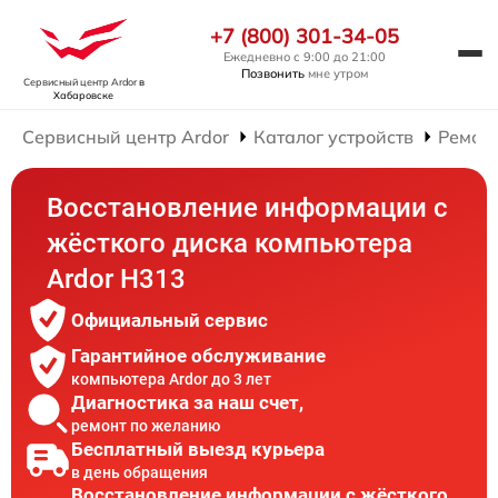
+7 (800) 301-34-05
Ежедневно с 9:00 до 21:00
Позвонить
мне утром
Сервисный центр Ardor
в
Хабаровске
Сервисный центр Ardor
Каталог устройств
Ремон
Восстановление информации с
жёсткого диска компьютера
Ardor H313
Официальный сервис
Гарантийное обслуживание
компьютера Ardor до 3 лет
Диагностика за наш счет,
ремонт по желанию
Бесплатный выезд курьера
в день обращения
Восстановление информации с жёсткого