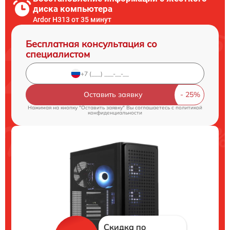
диска компьютера
Ardor H313 от 35 минут
Бесплатная консультация со
специалистом
Оставить заявку
Нажимая на кнопку "Оставить заявку" Вы соглашаетесь c
политикой
конфиденциальности
Скидка по