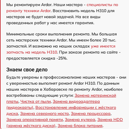
Мы ремонтируем Ardor. Наши мастера -
специалисты по
ремонту техники Ardor
. Восстановить модель H310 для
мастеров не будет новой задачей. На все виды
проведенных работ у нас имеется гарантия.
Минимальные сроки выполнения ремонта. Мы большая
сеть мастерских техники Ardor. Мы имеем более 20 тыс.
запчастей. И возможно на наших складах
уже имеется
запчасть на модель H310
. При заказе ремонта на сайте -
предоставляется скидка -25%.
Знаем свое дело
Будьте уверены в профессионализме наших мастеров - они
с уверенностью выполнят ремонт Ardor H310. По данным
наших мастеров в Хабаровске по ремонту Ardor, наиболее
востребованы следующие услуги:
Замена материнской
платы
,
Чистка от пыли
,
Замена видеоадаптера
(видеокарты)
,
Восстановление информации с жёсткого
диска
,
Замена северного моста
,
Замена процессора
,
Замена оперативной памяти
,
Замена кулера
,
Замена HDD
(замена жёсткого диска)
,
Замена блока питания
.