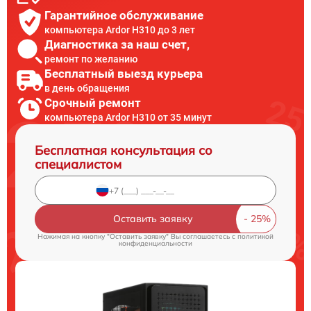
Гарантийное обслуживание
компьютера Ardor H310 до 3 лет
Диагностика за наш счет,
ремонт по желанию
Бесплатный выезд курьера
в день обращения
Срочный ремонт
компьютера Ardor H310 от 35 минут
Бесплатная консультация со
специалистом
Оставить заявку
Нажимая на кнопку "Оставить заявку" Вы соглашаетесь c
политикой
конфиденциальности