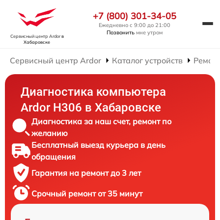
+7 (800) 301-34-05
Ежедневно с 9:00 до 21:00
Позвонить
мне утром
Сервисный центр Ardor
в
Хабаровске
Сервисный центр Ardor
Каталог устройств
Ремон
Диагностика компьютера
Ardor H306 в Хабаровске
Диагностика за наш счет, ремонт по
желанию
Бесплатный выезд курьера в день
обращения
Гарантия на ремонт до 3 лет
Срочный ремонт от 35 минут