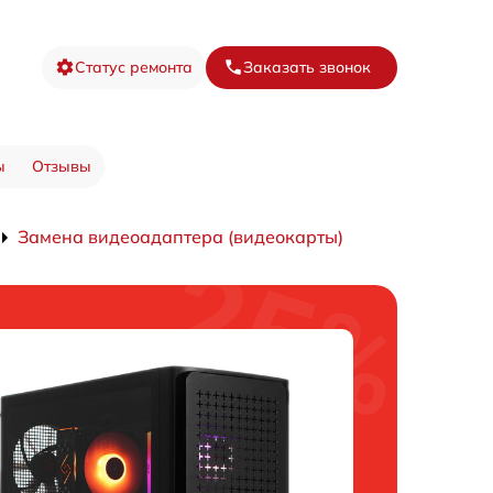
Статус ремонта
Заказать звонок
ы
Отзывы
Замена видеоадаптера (видеокарты)