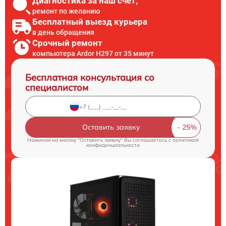
Диагностика за наш счет,
ремонт по желанию
Бесплатный выезд курьера
в день обращения
Срочный ремонт
компьютера Ardor H297 от 35 минут
Бесплатная консультация со
специалистом
Оставить заявку
Нажимая на кнопку "Оставить заявку" Вы соглашаетесь c
политикой
конфиденциальности