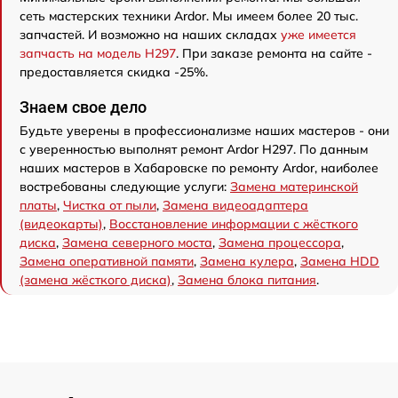
сеть мастерских техники Ardor. Мы имеем более 20 тыс.
запчастей. И возможно на наших складах
уже имеется
запчасть на модель H297
. При заказе ремонта на сайте -
предоставляется скидка -25%.
Знаем свое дело
Будьте уверены в профессионализме наших мастеров - они
с уверенностью выполнят ремонт Ardor H297. По данным
наших мастеров в Хабаровске по ремонту Ardor, наиболее
востребованы следующие услуги:
Замена материнской
платы
,
Чистка от пыли
,
Замена видеоадаптера
(видеокарты)
,
Восстановление информации с жёсткого
диска
,
Замена северного моста
,
Замена процессора
,
Замена оперативной памяти
,
Замена кулера
,
Замена HDD
(замена жёсткого диска)
,
Замена блока питания
.