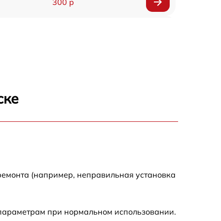
300 р
150 р
1000 р
450 р
ске
350 р
700 р
ремонта (например, неправильная установка
 параметрам при нормальном использовании.