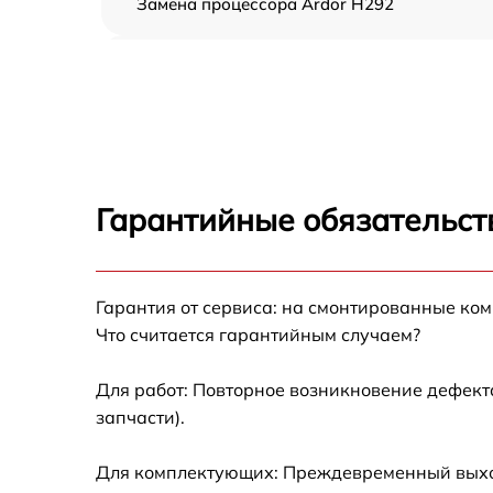
Замена процессора Ardor H292
Замена оперативной памяти Ardor H292
Замена кулера Ardor H292
Замена HDD (замена жёсткого диска) Ardor
H292
Гарантийные обязательст
Замена блока питания Ardor H292
Гарантия от сервиса: на смонтированные ко
Замена звуковой платы Ardor H292
Что считается гарантийным случаем?
Для работ: Повторное возникновение дефект
запчасти).
Для комплектующих: Преждевременный выход