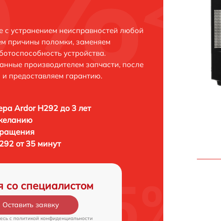
е с устранением неисправностей любой
ем причины поломки, заменяем
ботоспособность устройства.
анные производителем запчасти, после
 и предоставляем гарантию.
ра Ardor H292 до 3 лет
 желанию
бращения
292 от 35 минут
я со специалистом
Оставить заявку
есь c
политикой конфиденциальности