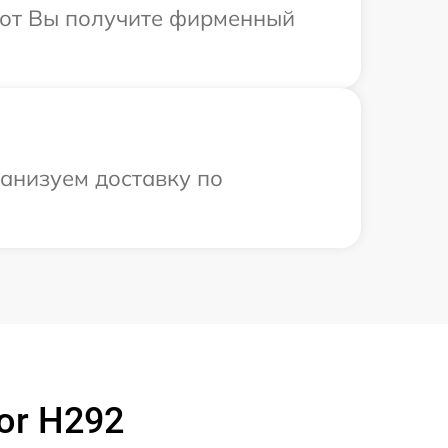
абот Вы получите фирменный
ганизуем доставку по
or H292