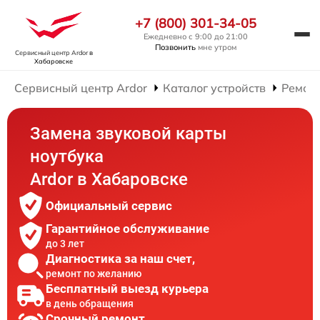
+7 (800) 301-34-05
Ежедневно с 9:00 до 21:00
Позвонить
мне утром
Сервисный центр Ardor
в
Хабаровске
Сервисный центр Ardor
Каталог устройств
Ремонт
Замена звуковой карты
ноутбука
Ardor в Хабаровске
Официальный сервис
Гарантийное обслуживание
до 3 лет
Диагностика за наш счет,
ремонт по желанию
Бесплатный выезд курьера
в день обращения
Срочный ремонт