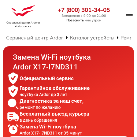
+7 (800) 301-34-05
Ежедневно с 9:00 до 21:00
Позвонить
мне утром
Сервисный центр Ardor
в
Хабаровске
Сервисный центр Ardor
Каталог устройств
Ремонт
Замена Wi-Fi ноутбука
Ardor X17-I7ND311
Официальный сервис
Гарантийное обслуживание
ноутбука Ardor до 3 лет
Диагностика за наш счет,
ремонт по желанию
Бесплатный выезд курьера
в день обращения
Замена Wi-Fi ноутбука
Ardor X17-I7ND311 от 35 минут