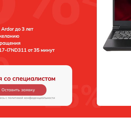
 Ardor до 3 лет
 желанию
бращения
17-I7ND311 от 35 минут
я со специалистом
Оставить заявку
есь c
политикой конфиденциальности