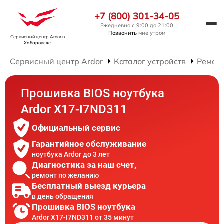
+7 (800) 301-34-05
Ежедневно с 9:00 до 21:00
Позвонить
мне утром
Сервисный центр Ardor
в
Хабаровске
Сервисный центр Ardor
Каталог устройств
Ремонт
Прошивка BIOS ноутбука
Ardor X17-I7ND311
Официальный сервис
Гарантийное обслуживание
ноутбука Ardor до 3 лет
Диагностика за наш счет,
ремонт по желанию
Бесплатный выезд курьера
в день обращения
Прошивка BIOS ноутбука
Ardor X17-I7ND311 от 35 минут