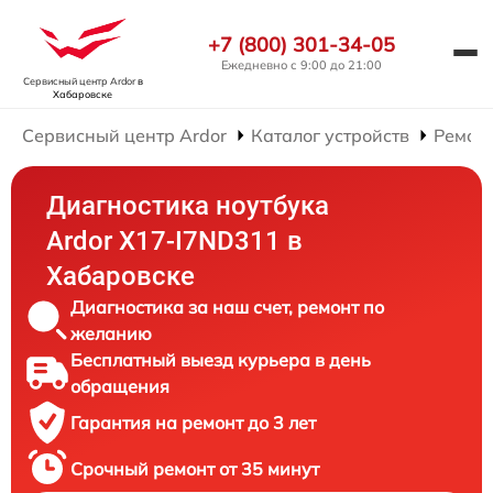
+7 (800) 301-34-05
Ежедневно с 9:00 до 21:00
Сервисный центр Ardor
в
Хабаровске
Сервисный центр Ardor
Каталог устройств
Ремонт
Диагностика ноутбука
Ardor X17-I7ND311 в
Хабаровске
Диагностика за наш счет, ремонт по
желанию
Бесплатный выезд курьера в день
обращения
Гарантия на ремонт до 3 лет
Срочный ремонт от 35 минут