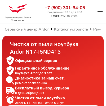
+7 (800) 301-34-05
Ежедневно с 9:00 до 21:00
Позвонить
мне утром
Сервисный центр Ardor
в
Хабаровске
Сервисный центр Ardor
Каталог устройств
Ремонт
Чистка от пыли ноутбука
Ardor N17-I5ND413
Официальный сервис
Гарантийное обслуживание
ноутбука Ardor до 3 лет
Диагностика за наш счет,
ремонт по желанию
Бесплатный выезд курьера
в день обращения
Чистка от пыли ноутбука
Ardor N17-I5ND413 от 35 минут