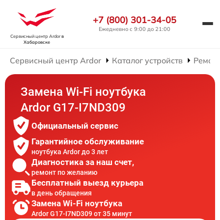
+7 (800) 301-34-05
Ежедневно с 9:00 до 21:00
Сервисный центр Ardor
в
Хабаровске
Сервисный центр Ardor
Каталог устройств
Ремонт
Замена Wi-Fi ноутбука
Ardor G17-I7ND309
Официальный сервис
Гарантийное обслуживание
ноутбука Ardor до 3 лет
Диагностика за наш счет,
ремонт по желанию
Бесплатный выезд курьера
в день обращения
Замена Wi-Fi ноутбука
Ardor G17-I7ND309 от 35 минут