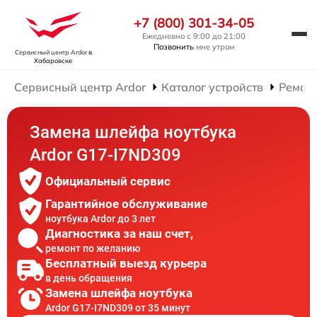
+7 (800) 301-34-05
Ежедневно с 9:00 до 21:00
Позвонить
мне утром
Сервисный центр Ardor
в
Хабаровске
Сервисный центр Ardor
Каталог устройств
Ремонт
Замена шлейфа ноутбука
Ardor G17-I7ND309
Официальный сервис
Гарантийное обслуживание
ноутбука Ardor до 3 лет
Диагностика за наш счет,
ремонт по желанию
Бесплатный выезд курьера
в день обращения
Замена шлейфа ноутбука
Ardor G17-I7ND309 от 35 минут