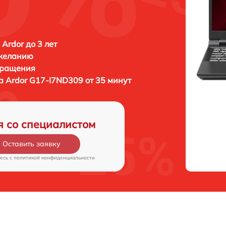
 Ardor до 3 лет
 желанию
бращения
ка
Ardor G17-I7ND309 от 35 минут
я со специалистом
Оставить заявку
есь c
политикой конфиденциальности