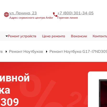
ул. Ленина, 23
+7 (800) 301-34-05
Адрес сервисного центра Ardor
Горячая линия
Ремонт устройств
Цена ремонта
Вакансии
Контакт
тв
Ремонт Ноутбуков
Ремонт Ноутбука G17-I7ND30
тивной
ка
D309