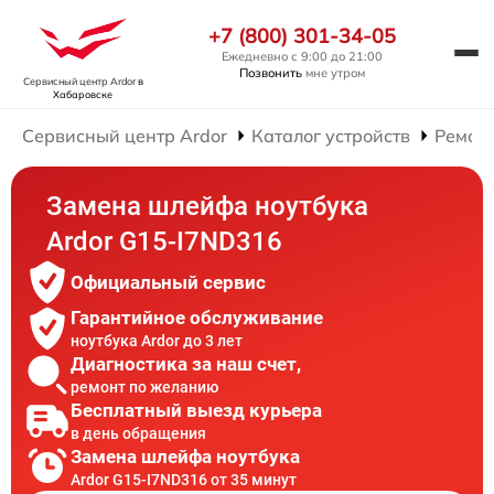
+7 (800) 301-34-05
Ежедневно с 9:00 до 21:00
Позвонить
мне утром
Сервисный центр Ardor
в
Хабаровске
Сервисный центр Ardor
Каталог устройств
Ремонт
Замена шлейфа ноутбука
Ardor G15-I7ND316
Официальный сервис
Гарантийное обслуживание
ноутбука Ardor до 3 лет
Диагностика за наш счет,
ремонт по желанию
Бесплатный выезд курьера
в день обращения
Замена шлейфа ноутбука
Ardor G15-I7ND316 от 35 минут