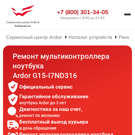
+7 (800) 301-34-05
Ежедневно с 9:00 до 21:00
Сервисный центр Ardor
в
Хабаровске
Сервисный центр Ardor
Каталог устройств
Ремонт
Ремонт мультиконтроллера
ноутбука
Ardor G15-I7ND316
Официальный сервис
Гарантийное обслуживание
ноутбука Ardor до 3 лет
Диагностика за наш счет,
ремонт по желанию
Бесплатный выезд курьера
в день обращения
Ремонт мультиконтроллера ноутбука