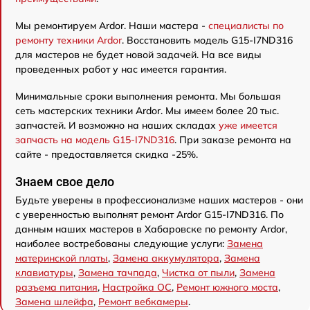
Мы ремонтируем Ardor. Наши мастера -
специалисты по
ремонту техники Ardor
. Восстановить модель G15-I7ND316
для мастеров не будет новой задачей. На все виды
проведенных работ у нас имеется гарантия.
Минимальные сроки выполнения ремонта. Мы большая
сеть мастерских техники Ardor. Мы имеем более 20 тыс.
запчастей. И возможно на наших складах
уже имеется
запчасть на модель G15-I7ND316
. При заказе ремонта на
сайте - предоставляется скидка -25%.
Знаем свое дело
Будьте уверены в профессионализме наших мастеров - они
с уверенностью выполнят ремонт Ardor G15-I7ND316. По
данным наших мастеров в Хабаровске по ремонту Ardor,
наиболее востребованы следующие услуги:
Замена
материнской платы
,
Замена аккумулятора
,
Замена
клавиатуры
,
Замена тачпада
,
Чистка от пыли
,
Замена
разъема питания
,
Настройка ОС
,
Ремонт южного моста
,
Замена шлейфа
,
Ремонт вебкамеры
.