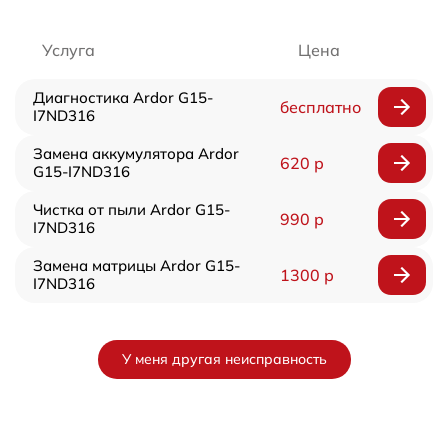
Услуга
Цена
Диагностика Ardor G15-
бесплатно
I7ND316
Замена аккумулятора Ardor
620 р
G15-I7ND316
Чистка от пыли Ardor G15-
990 р
I7ND316
Замена матрицы Ardor G15-
1300 р
I7ND316
У меня другая неисправность