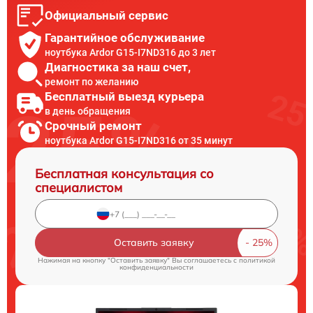
Официальный сервис
Гарантийное обслуживание
ноутбука Ardor G15-I7ND316 до 3 лет
Диагностика за наш счет,
ремонт по желанию
Бесплатный выезд курьера
в день обращения
Срочный ремонт
ноутбука Ardor G15-I7ND316 от 35 минут
Бесплатная консультация со
специалистом
Оставить заявку
Нажимая на кнопку "Оставить заявку" Вы соглашаетесь c
политикой
конфиденциальности