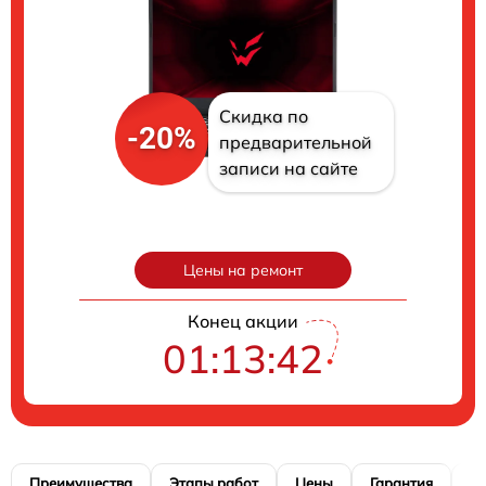
Скидка по
-20%
предварительной
записи на сайте
Цены на ремонт
Конец акции
01:13:41
Преимущества
Этапы работ
Цены
Гарантия
М