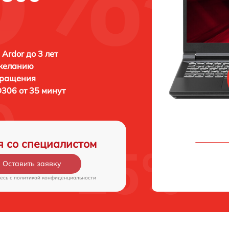
 Ardor до 3 лет
 желанию
бращения
306 от 35 минут
я со специалистом
Оставить заявку
есь c
политикой конфиденциальности