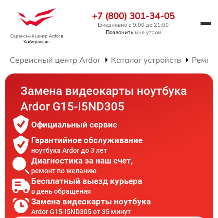
+7 (800) 301-34-05
Ежедневно с 9:00 до 21:00
Позвонить
мне утром
Сервисный центр Ardor
в
Хабаровске
Сервисный центр Ardor
Каталог устройств
Ремонт
Замена видеокарты ноутбука
Ardor G15-I5ND305
Официальный сервис
Гарантийное обслуживание
ноутбука Ardor до 3 лет
Диагностика за наш счет,
ремонт по желанию
Бесплатный выезд курьера
в день обращения
Замена видеокарты ноутбука
Ardor G15-I5ND305 от 35 минут