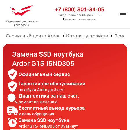
+7 (800) 301-34-05
Ежедневно с 9:00 до 21:00
Позвонить
мне утром
Сервисный центр Ardor
в
Хабаровске
Сервисный центр Ardor
Каталог устройств
Ремонт
Замена SSD ноутбука
Ardor G15-I5ND305
Официальный сервис
Гарантийное обслуживание
ноутбука Ardor до 3 лет
Диагностика за наш счет,
ремонт по желанию
Бесплатный выезд курьера
в день обращения
Замена SSD ноутбука
Ardor G15-I5ND305 от 35 минут