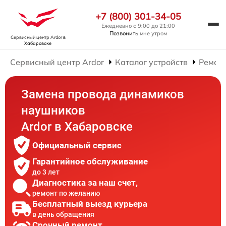
+7 (800) 301-34-05
Ежедневно с 9:00 до 21:00
Позвонить
мне утром
Сервисный центр Ardor
в
Хабаровске
Сервисный центр Ardor
Каталог устройств
Ремон
Замена провода динамиков
наушников
Ardor в Хабаровске
Официальный сервис
Гарантийное обслуживание
до 3 лет
Диагностика за наш счет,
ремонт по желанию
Бесплатный выезд курьера
в день обращения
Срочный ремонт