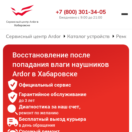
+7 (800) 301-34-05
Ежедневно с 9:00 до 21:00
Сервисный центр Ardor
в
Хабаровске
Сервисный центр Ardor
Каталог устройств
Ремон
Восстановление после
попадания влаги наушников
Ardor в Хабаровске
Официальный сервис
Гарантийное обслуживание
до 3 лет
Диагностика за наш счет,
ремонт по желанию
Бесплатный выезд курьера
в день обращения
Срочный ремонт