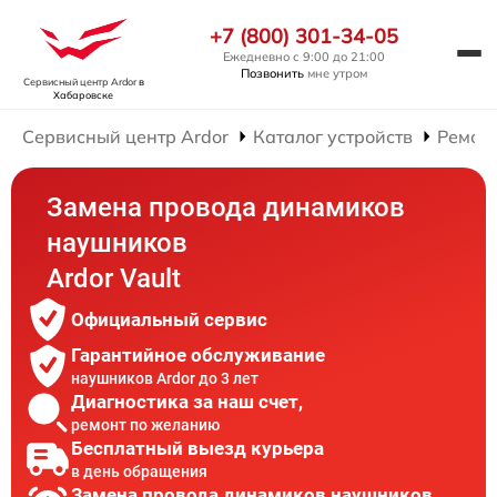
+7 (800) 301-34-05
Ежедневно с 9:00 до 21:00
Позвонить
мне утром
Сервисный центр Ardor
в
Хабаровске
Сервисный центр Ardor
Каталог устройств
Ремон
Замена провода динамиков
наушников
Ardor Vault
Официальный сервис
Гарантийное обслуживание
наушников Ardor до 3 лет
Диагностика за наш счет,
ремонт по желанию
Бесплатный выезд курьера
в день обращения
Замена провода динамиков наушников