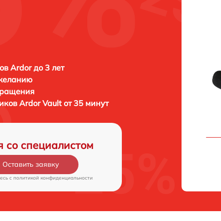
в Ardor до 3 лет
 желанию
бращения
ников
Ardor Vault от 35 минут
я со специалистом
Оставить заявку
есь c
политикой конфиденциальности