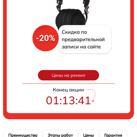
Скидка по
-20%
предварительной
записи на сайте
Цены на ремонт
Конец акции
01:13:40
Преимущества
Этапы работ
Цены
Гарантия
М