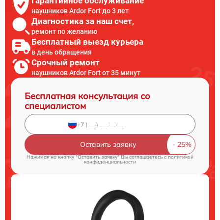
Гарантийное обслуживание
наушников Ardor Fort до 3 лет
Диагностика за наш счет,
ремонт по желанию
Бесплатный выезд курьера
в день обращения
Срочный ремонт
наушников Ardor Fort от 35 минут
Бесплатная консультация со
специалистом
Оставить заявку
Нажимая на кнопку "Оставить заявку" Вы соглашаетесь c
политикой
конфиденциальности