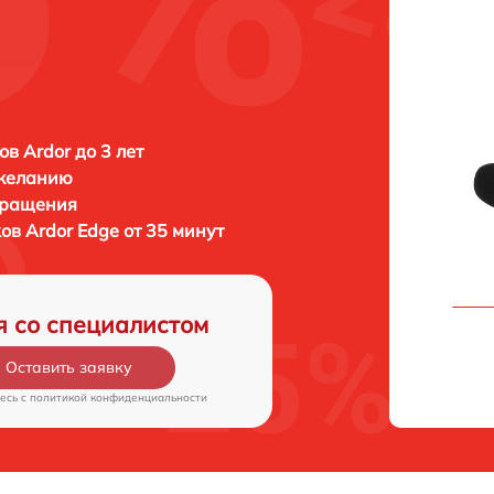
в Ardor до 3 лет
 желанию
бращения
ков
Ardor Edge от 35 минут
я со специалистом
Оставить заявку
есь c
политикой конфиденциальности