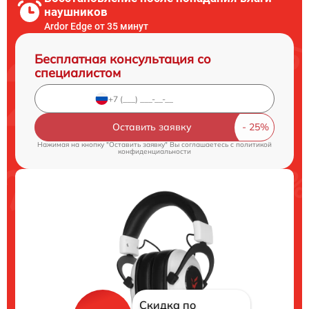
наушников
Ardor Edge от 35 минут
Бесплатная консультация со
специалистом
Оставить заявку
Нажимая на кнопку "Оставить заявку" Вы соглашаетесь c
политикой
конфиденциальности
Скидка по