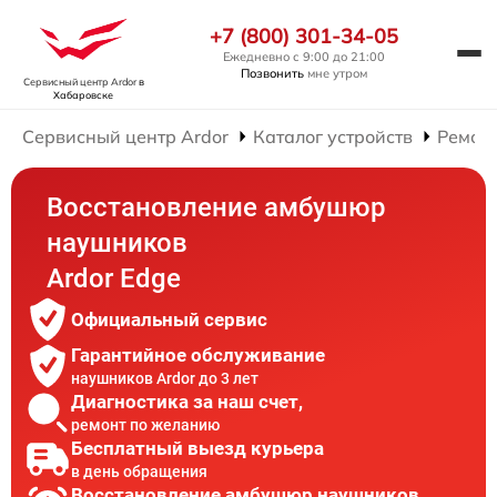
+7 (800) 301-34-05
Ежедневно с 9:00 до 21:00
Позвонить
мне утром
Сервисный центр Ardor
в
Хабаровске
Сервисный центр Ardor
Каталог устройств
Ремон
Восстановление амбушюр
наушников
Ardor Edge
Официальный сервис
Гарантийное обслуживание
наушников Ardor до 3 лет
Диагностика за наш счет,
ремонт по желанию
Бесплатный выезд курьера
в день обращения
Восстановление амбушюр наушников