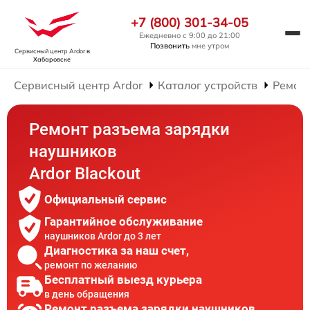
+7 (800) 301-34-05
Ежедневно с 9:00 до 21:00
Позвонить
мне утром
Сервисный центр Ardor
в
Хабаровске
Сервисный центр Ardor
Каталог устройств
Ремон
Ремонт разъема зарядки
наушников
Ardor Blackout
Официальный сервис
Гарантийное обслуживание
наушников Ardor до 3 лет
Диагностика за наш счет,
ремонт по желанию
Бесплатный выезд курьера
в день обращения
Ремонт разъема зарядки наушников